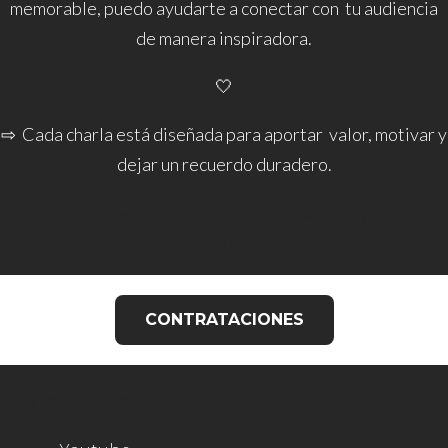
memorable,
puedo ayudarte a conectar con
tu audiencia
de manera inspiradora.
🤍
⇨ Cada charla está diseñada para aportar
valor, motivar
y
dejar un recuerdo duradero.
Contacta conmigo para conocer disponibilidad y cómo
podemos hacer que tu evento destaque.
CONTRATACIONES
MIS REDES