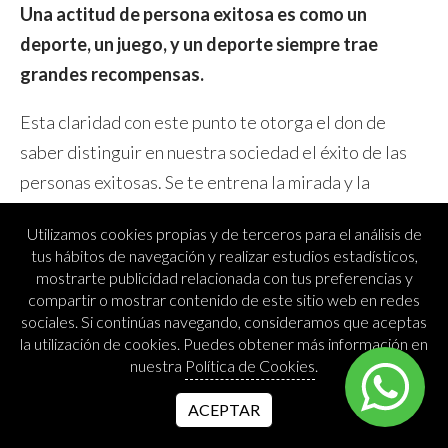
Una actitud de persona exitosa es como un
deporte, un juego, y un deporte siempre trae
grandes recompensas.
Esta claridad con este punto te otorga el don de
saber distinguir en nuestra sociedad el éxito de las
personas exitosas. Se te entrena la mirada y la
intuición no te falla.
Las personas exitosas de
Utilizamos cookies propias y de terceros para el análisis de
verdad no necesitan demostrar nada.
tus hábitos de navegación y realizar estudios estadísticos,
mostrarte publicidad relacionada con tus preferencias y
No resultan impresionantes porque no necesitan
compartir o mostrar contenido de este sitio web en redes
impresionar a nadie.
sociales. Si continúas navegando, consideramos que aceptas
la utilización de cookies. Puedes obtener más información en
nuestra
Política de Cookies
.
ACEPTAR
Podrás ver que son personas que están MÁS EN
ACTITUD DE DAR QUE DE CONSEGUIR. E
llos