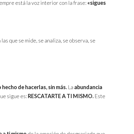
mpre está la voz interior con la frase:
«sigues
las que se mide, se analiza, se observa, se
 hecho de hacerlas, sin más.
La
abundancia
que sigue es:
RESCATARTE A TI MISMO.
Este
e a ti mismo
de la emoción de desgraciado que