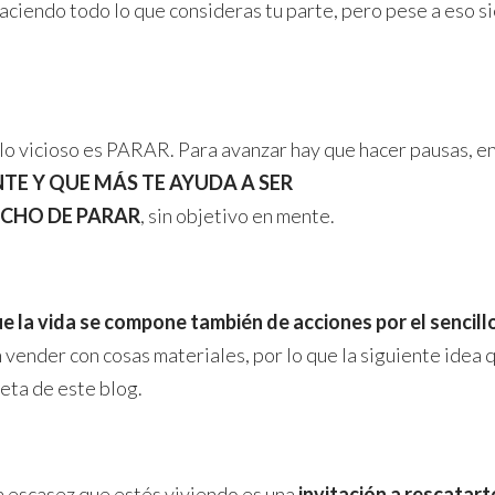
ciendo todo lo que consideras tu parte, pero pese a eso sie
ulo vicioso es PARAR. Para avanzar hay que hacer pausas, en 
E Y QUE MÁS TE AYUDA A SER
HECHO DE PARAR
, sin objetivo en mente.
 la vida se compone también de acciones por el sencillo
 vender con cosas materiales, por lo que la siguiente idea 
meta de este blog.
a escasez que estés viviendo es una
invitación a rescatart