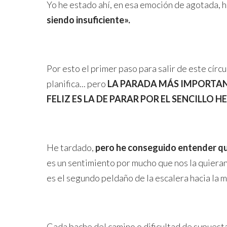
Yo he estado ahí, en esa emoción de agotada, ha
siendo insuficiente».
Por esto el primer paso para salir de este círc
planifica... pero
LA PARADA MÁS IMPORTANT
FELIZ ES LA DE PARAR POR EL SENCILLO 
He tardado,
pero he conseguido entender que
es un sentimiento por mucho que nos la quieran
es el segundo peldaño de la escalera hacia la 
Cada bache del camino o dificultad de supuest